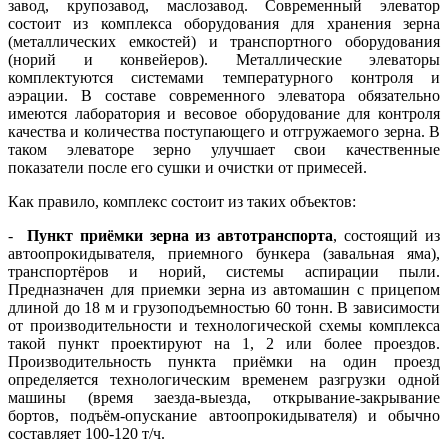
завод, крупозавод, маслозавод. Современный элеватор
состоит из комплекса оборудования для хранения зерна
(металлических емкостей) и транспортного оборудования
(норий и конвейеров). Металлические элеваторы
комплектуются системами температурного контроля и
аэрации. В составе современного элеватора обязательно
имеются лаборатория и весовое оборудование для контроля
качества и количества поступающего и отгружаемого зерна. В
таком элеваторе зерно улучшает свои качественные
показатели после его сушки и очистки от примесей.
Как правило, комплекс состоит из таких объектов:
-
Пункт приёмки зерна из автотранспорта
, состоящий из
автоопрокидывателя, приемного бункера (завальная яма),
транспортёров и норий, системы аспирации пыли.
Предназначен для приемки зерна из автомашин с прицепом
длиной до 18 м и грузоподъемностью 60 тонн. В зависимости
от производительности и технологической схемы комплекса
такой пункт проектируют на 1, 2 или более проездов.
Производительность пункта приёмки на один проезд
определяется технологическим временем разгрузки одной
машины (время заезда-выезда, открывание-закрывание
бортов, подъём-опускание автоопрокидывателя) и обычно
составляет 100-120 т/ч.