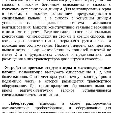
силосы с плоским бетонным основанием и силосы с
конусным металлическим днищем. Для вентилирования зерна
в силосах с плоским основанием предусматриваются
специальные каналы, а в силосах с конусным днищем
устанавливается специальная система активного
вентилирования. Емкости конструктивно увязаны с верхними
и нижними галереями. Верхние галереи состоят из стальных
конструкций, опирающихся на стойки и крыши силосов, на
которых располагаются транспортеры для загрузки силосов и
проходы для обслуживания. Нижние галереи, как правило,
выполняются в виде железобетонных тоннелей высотой не
менее 2 м в фундаментах силосов и предназначены для
размещения в них транспортёров для выгрузки емкостей.
-
Устройство приемки-отгрузки зерна в железнодорожные
вагоны
, позволяющее выгружать одновременно 1, 2, или
более вагонов. Оно имеет крытую наземную конструкцию и
подземную часть, в которой размещается транспортное
оборудование. Для предотвращения образования пыли во
время разгрузки/загрузки вагонов устанавливается
специальная система аспирации.
-
Лаборатория
, имеющая в своём распоряжении
автоматические пробоотборники и оборудование для
экспресс-анализа поступающего зерна, за считанные секунды