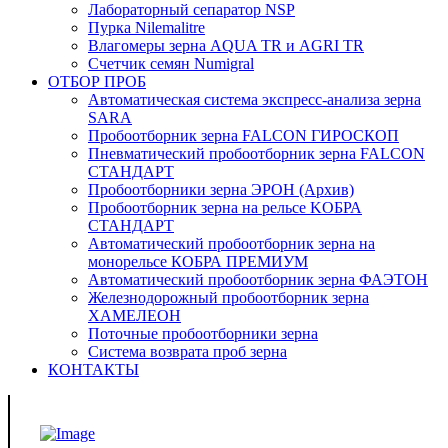
Лабораторный сепаратор NSP
Пурка Nilemalitre
Влагомеры зерна AQUA TR и AGRI TR
Счетчик семян Numigral
ОТБОР ПРОБ
Автоматическая система экспресс-анализа зерна
SARA
Пробоотборник зерна FALCON ГИРОСКОП
Пневматический пробоотборник зерна FALCON
СТАНДАРТ
Пробоотборники зерна ЭРОН (Архив)
Пробоотборник зерна на рельсе KOБРА
СТАНДАРТ
Автоматический пробоотборник зерна на
монорельсе КОБРА ПРЕМИУМ
Автоматический пробоотборник зерна ФАЭТОН
Железнодорожный пробоотборник зерна
ХАМЕЛЕОН
Поточные пробоотборники зерна
Система возврата проб зерна
КОНТАКТЫ