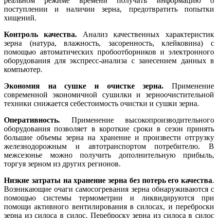
реальном режиме времени получать информацию о
поступлении и наличии зерна, предотвратить попытки
хищений.
Контроль качества.
Анализ качественных характеристик
зерна (натура, влажность, засоренность, клейковина) с
помощью автоматических пробоотборников и электронного
оборудования для экспресс-анализа с занесением данных в
компьютер.
Экономия на сушке и очистке зерна.
Применение
современной экономичной сушилки и зерноочистительной
техники снижается себестоимость очистки и сушки зерна.
Оперативность.
Применение высокопроизводительного
оборудования позволяет в короткие сроки в сезон принять
большие объемы зерна на хранение и произвести отгрузку
железнодорожным и автотранспортом потребителю. В
межсезонье можно получить дополнительную прибыль,
торгуя зерном из других регионов.
Низкие затраты на хранение зерна без потерь его качества
.
Возникающие очаги самосогревания зерна обнаруживаются с
помощью системы термометрии и ликвидируются при
помощи активного вентилирования в силосах, и переброски
зерна из силоса в силос. Переброску зерна из силоса в силос