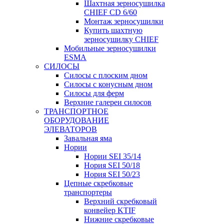
Шахтная зерносушилка
CHIEF CD 6/60
Монтаж зерносушилки
Купить шахтную
зерносушилку CHIEF
Мобильные зерносушилки
ESMA
СИЛОСЫ
Силосы с плоским дном
Силосы с конусным дном
Силосы для ферм
Верхние галереи силосов
ТРАНСПОРТНОЕ
ОБОРУДОВАНИЕ
ЭЛЕВАТОРОВ
Завальная яма
Нории
Нории SEI 35/14
Нория SEI 50/18
Нория SEI 50/23
Цепные скребковые
транспортеры
Верхний скребковый
конвейер KTIF
Нижние скребковые