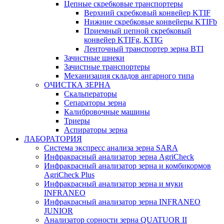
Цепные скребковые транспортеры
Верхний скребковый конвейер KTIF
Нижние скребковые конвейеры KTIFb
Приемный цепной скребковый
конвейер KTIFg, KTIG
Ленточный транспортер зерна BTI
Зачистные шнеки
Зачистные транспортеры
Механизация складов ангарного типа
ОЧИСТКА ЗЕРНА
Скальператоры
Сепараторы зерна
Калибровочные машины
Триеры
Аспираторы зерна
ЛАБОРАТОРИЯ
Система экспресс анализа зерна SARA
Инфракрасный анализатор зерна AgriCheck
Инфракрасный анализатор зерна и комбикормов
AgriCheck Plus
Инфракрасный анализатор зерна и муки
INFRANEO
Инфракрасный анализатор зерна INFRANEO
JUNIOR
Анализатор сорности зерна QUATUOR II