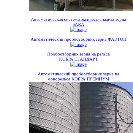
Автоматическая система экспресс-анализа зерна
SARA
Автоматический пробоотборник зерна ФАЭТОН
Пробоотборник зерна на рельсе
KOБРА СТАНДАРТ
Автоматический пробоотборник зерна на
монорельсе КОБРА ПРЕМИУМ