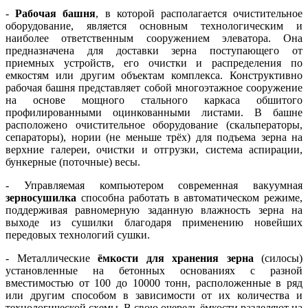
-
Рабочая башня
, в которой располагается очистительное
оборудование, является основным технологическим и
наиболее ответственным сооружением элеватора. Она
предназначена для доставки зерна поступающего от
приемных устройств, его очистки и распределения по
емкостям или другим объектам комплекса. Конструктивно
рабочая башня представляет собой многоэтажное сооружение
на основе мощного стального каркаса обшитого
профилированными оцинкованными листами. В башне
расположено очистительное оборудование (скальператоры,
сепараторы), нории (не меньше трёх) для подъема зерна на
верхние галереи, очистки и отгрузки, система аспирации,
бункерные (поточные) весы.
- Управляемая компьютером современная вакуумная
зерносушилка
способна работать в автоматическом режиме,
поддерживая равномерную заданную влажность зерна на
выходе из сушилки благодаря применению новейших
передовых технологий сушки.
- Металлические
ёмкости для хранения зерна
(силосы)
установленные на бетонных основаниях с разной
вместимостью от 100 до 10000 тонн, расположенные в ряд
или другим способом в зависимости от их количества и
технологической схемы. В свою очередь ёмкости разделяют на