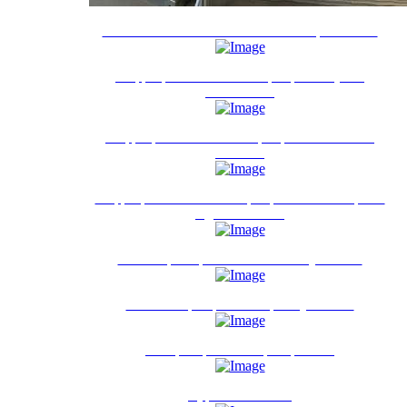
Автоматическая система анализа зерна SARA
Инфракрасный анализатор зерна и муки -
INFRANEO
Инфракрасный анализатор зерна INFRANEO
JUNIOR
Инфракрасный анализатор зерна и комбикормов
AgriCheck Plus
Влагомеры зерна AGRI-TR и AQUA - TR
Анализатор сорности зерна Quatuor II
Лабораторный сепаратор - NSP
Пурка Nilemalitre